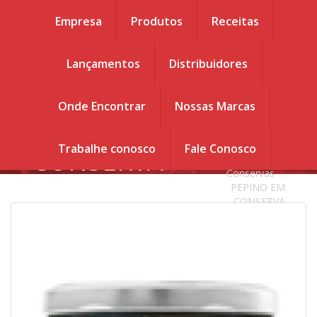
Empresa
Produtos
Receitas
Lançamentos
Distribuidores
Você esta em :
Home
.
PEPINO
PEPINO EM
Onde Encontrar
Nossas Marcas
CONSERVA
EM
DIVINA MESA
300 gr
.
Trabalhe conosco
Fale Conosco
CONSERVA
Produtos
.
Conservas
.
DIVINA
PEPINO EM
CONSERVA
MESA 300
DIVINA MESA
300 gr
gr