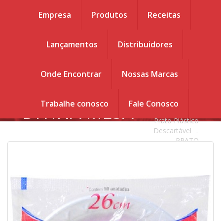
Empresa
Produtos
Receitas
Lançamentos
Distribuidores
Você esta em :
Home
.
PRATO
PRATO
Onde Encontrar
Nossas Marcas
DESCARTÁVEL
DESCARTÁVEL
DIVINA MESA
26cm 10 un
.
Trabalhe conosco
Fale Conosco
DIVINA MESA
Produtos
.
Prato Plástico
26cm 10 un
Descartável
.
PRATO
DESCARTÁVEL
DIVINA MESA
26cm 10 un