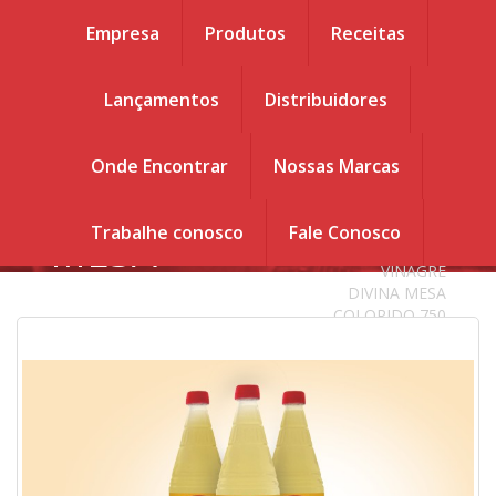
Empresa
Produtos
Receitas
Lançamentos
Distribuidores
Você esta em :
Home
.
VINAGRE
VINAGRE
Onde Encontrar
Nossas Marcas
DIVINA MESA
DIVINA
COLORIDO 750
ml
.
Produtos
Trabalhe conosco
Fale Conosco
MESA
.
Vinagre
.
VINAGRE
COLORIDO
DIVINA MESA
COLORIDO 750
750 ml
ml