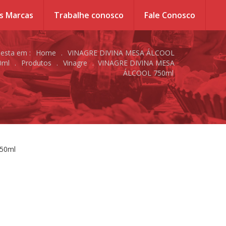
s Marcas
Trabalhe conosco
Fale Conosco
 esta em :
Home
.
VINAGRE DIVINA MESA ÁLCOOL
0ml
.
Produtos
.
Vinagre
.
VINAGRE DIVINA MESA
ÁLCOOL 750ml
750ml