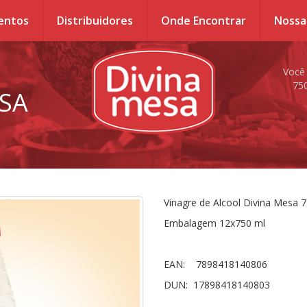
entos
Distribuidores
Onde Encontrar
Nossa
Você
75
ESA
Vinagre de Alcool Divina Mesa 
Embalagem 12x750 ml
EAN: 7898418140806
DUN: 17898418140803