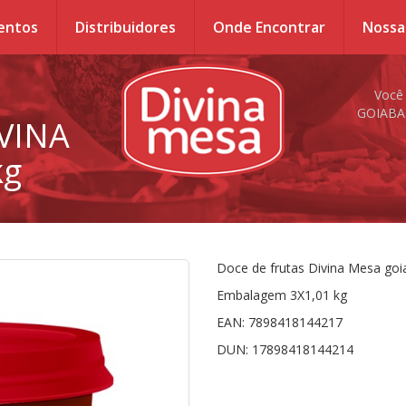
entos
Distribuidores
Onde Encontrar
Nossa
Você
GOIABA 
VINA
kg
Doce de frutas Divina Mesa goi
Embalagem 3X1,01 kg
EAN: 7898418144217
DUN: 17898418144214