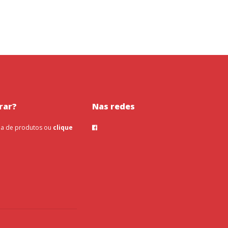
rar?
Nas redes
na de produtos ou
clique