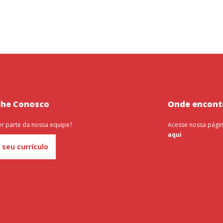
lhe Conosco
Onde encont
er parte da nossa equipe?
Acesse nossa pági
aqui
 seu currículo