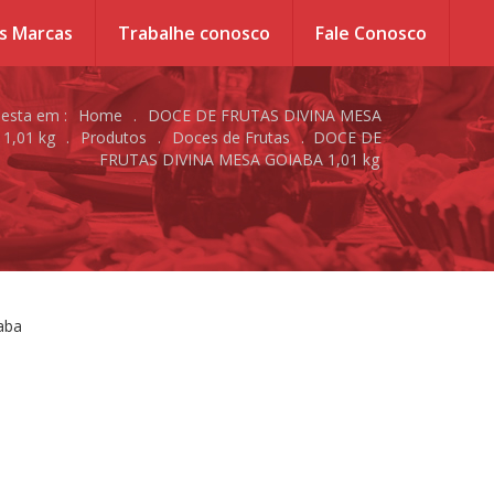
s Marcas
Trabalhe conosco
Fale Conosco
 esta em :
Home
.
DOCE DE FRUTAS DIVINA MESA
1,01 kg
.
Produtos
.
Doces de Frutas
.
DOCE DE
FRUTAS DIVINA MESA GOIABA 1,01 kg
aba