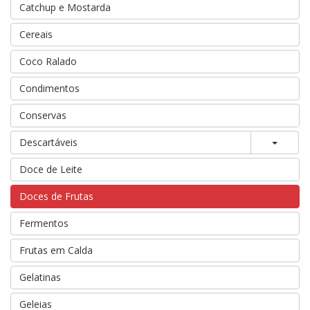
Catchup e Mostarda
Cereais
Coco Ralado
Condimentos
Conservas
Toggle
Descartáveis
Doce de Leite
Doces de Frutas
Fermentos
Frutas em Calda
Gelatinas
Geleias