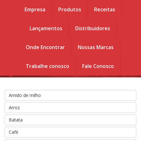
Empresa
Produtos
Receitas
Lançamentos
Distribuidores
Você esta em :
Home
.
Produtos
Produtos
.
Onde Encontrar
Nossas Marcas
Doces de
Frutas
Trabalhe conosco
Fale Conosco
Amido de milho
Arroz
Batata
Café