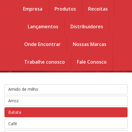
Empresa
Produtos
Receitas
Lançamentos
Distribuidores
Você esta em :
Home
.
Produtos
Produtos
.
Onde Encontrar
Nossas Marcas
Batata
Trabalhe conosco
Fale Conosco
Amido de milho
Arroz
Batata
Café